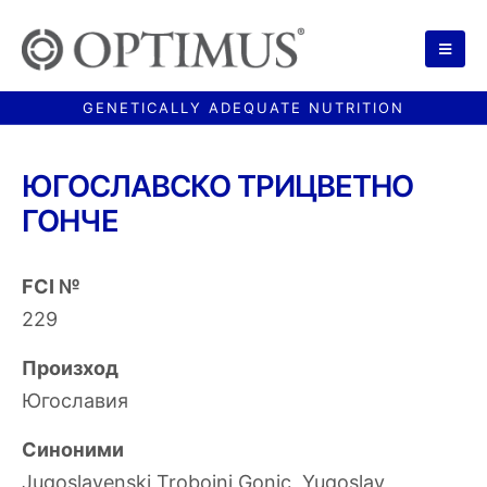
ЮГОСЛАВСКО ТРИЦВЕТНО
ГОНЧЕ
FCI №
229
Произход
Югославия
Синоними
Jugoslavenski Trobojni Gonic, Yugoslav