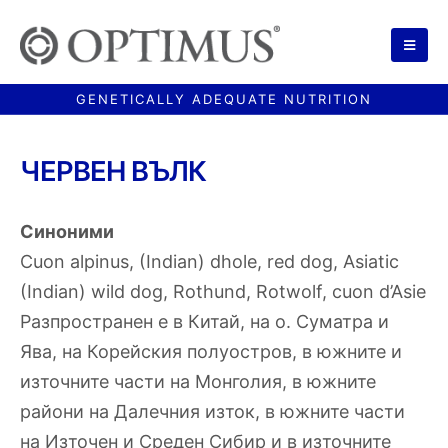
ЧЕРВЕН ВЪЛК
Синоними
Cuon alpinus, (Indian) dhole, red dog, Asiatic
(Indian) wild dog, Rothund, Rotwolf, cuon d’Asie
Разпространен е в Китай, на о. Суматра и
Ява, на Корейския полуостров, в южните и
източните части на Монголия, в южните
райони на Далечния изток, в южните части
на Източен и Среден Сибир и в източните