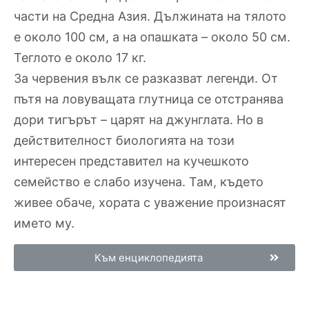
части на Средна Азия. Дължината на тялото
е около 100 см, а на опашката – около 50 см.
Теглото е около 17 кг.
За червения вълк се разказват легенди. От
пътя на ловуващата глутница се отстранява
дори тигърът – царят на джунглата. Но в
действителност биологията на този
интересен представител на кучешкото
семейство е слабо изучена. Там, където
живее обаче, хората с уважение произнасят
името му.
Към енциклопедията