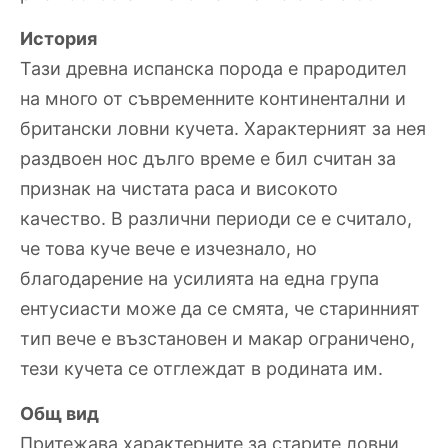
История
Тази древна испанска порода е прародител
на много от съвременните континентални и
британски ловни кучета. Характерният за нея
раздвоен нос дълго време е бил считан за
признак на чистата раса и високото
качество. В различни периоди се е считало,
че това куче вече е изчезнало, но
благодарение на усилията на една група
ентусиасти може да се смята, че старинният
тип вече е възстановен и макар ограничено,
тези кучета се отглеждат в родината им.
Общ вид
Притежава характерните за старите ловни