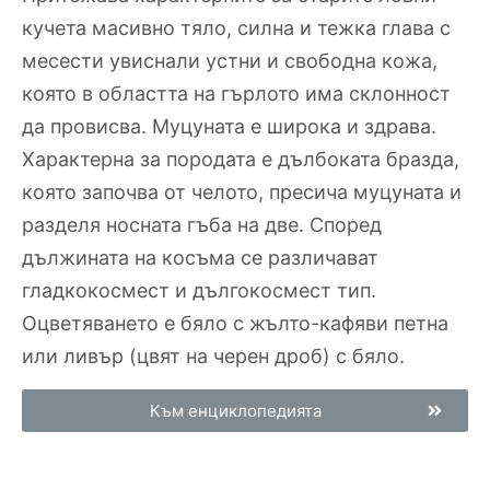
кучета масивно тяло, силна и тежка глава с
месести увиснали устни и свободна кожа,
която в областта на гърлото има склонност
да провисва. Муцуната е широка и здрава.
Характерна за породата е дълбоката бразда,
която започва от челото, пресича муцуната и
разделя носната гъба на две. Според
дължината на косъма се различават
гладкокосмест и дългокосмест тип.
Оцветяването е бяло с жълто-кафяви петна
или ливър (цвят на черен дроб) с бяло.
Към енциклопедията