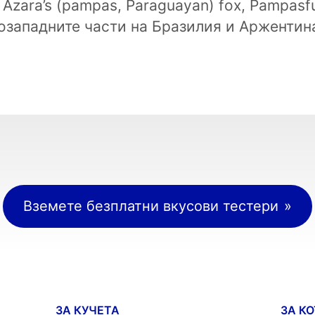
Azara’s (pampas, Paraguayan) fox, Pampasf
озападните части на Бразилия и Аржентин
Вземете безплатни вкусови тестери
ЗА КУЧЕТА
ЗА К