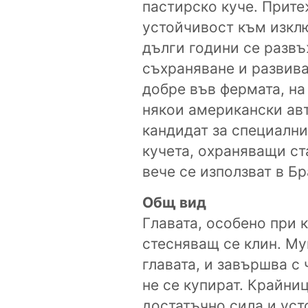
пастирско куче. Прит
устойчивост към изкл
дълги години се развъ
съхраняване и развива
добре във фермата, на 
някои американски авт
кандидат за специалн
кучета, охраняващи ст
вече се използват в Б
Общ вид
Главата, особено при 
стесняващ се клин. Му
главата, и завършва с 
не се купират. Крайни
достатъчно сила и уст