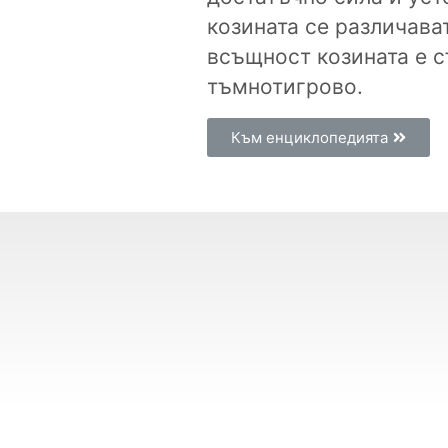
козината се различават 
всъщност козината е 
тъмнотигрово.
Към енциклопедията