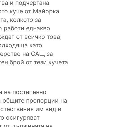
тва и подчертана
ото куче от Майорка
та, колкото за
о работи еднакво
ждат от всичко това,
подходяща като
терство на САЩ за
ен брой от тези кучета
а на постепенно
а общите пропорции на
естествения им вид и
то осигуряват
т от дължината на