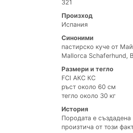
321
Произход
Испания
Синоними
пастирско куче от Майо
Mallorca Schaferhund, 
Размери и тегло
FCI АКС КС
ръст около 60 см
тегло около 30 кг
История
Породата е създадена 
произтича от този фак