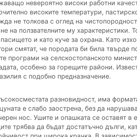
ежаващо невероятно високи работни качес
ючително високите температури, пастирск
жда не толкова с оглед на чистопородност
не на ползвателните му характеристики. Т
пасището и като куче за охрана. Като изхо
ори смятат, че породата би била твърде 
ите програми на селскостопанското минис
адата, особено за горещите райони. Извест
разилия с подобно предназначение.
късокосместата разновидност, има формат
цуната е слабо заострена, без да нарушав
черен нос. Ушите и опашката се оставят в 
ците трябва да бъдат достатъчно дълги, ка
ойчивост при широка крачка. В зависимос