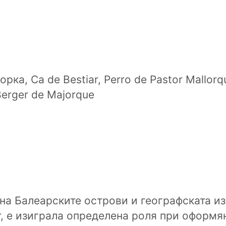
рка, Ca de Bestiar, Perro de Pastor Mallorq
Berger de Majorque
на Балеарските острови и географската из
т, е изиграла определена роля при оформян