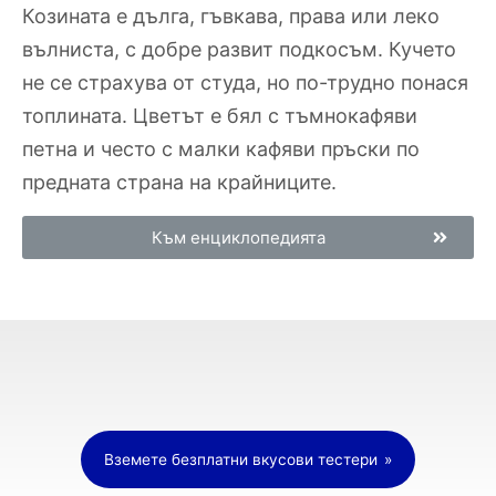
Козината е дълга, гъвкава, права или леко
вълниста, с добре развит подкосъм. Кучето
не се страхува от студа, но по-трудно понася
топлината. Цветът е бял с тъмнокафяви
петна и често с малки кафяви пръски по
предната страна на крайниците.
Към енциклопедията
Вземете безплатни вкусови тестери