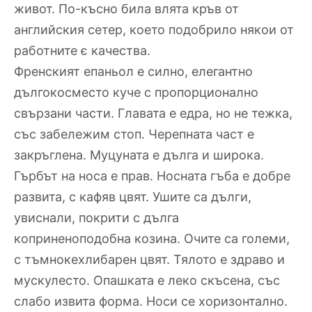
живот. По-късно била влята кръв от
английския сетер, което подобрило някои от
работните є качества.
Френският епаньол е силно, елегантно
дългокосместо куче с пропорционално
свързани части. Главата е едра, но не тежка,
със забележим стоп. Черепната част е
закръглена. Муцуната е дълга и широка.
Гърбът на носа е прав. Носната гъба е добре
развита, с кафяв цвят. Ушите са дълги,
увиснали, покрити с дълга
коприненоподобна козина. Очите са големи,
с тъмнокехлибарен цвят. Тялото е здраво и
мускулесто. Опашката е леко скъсена, със
слабо извита форма. Носи се хоризонтално.