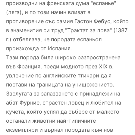
производни на френската дума "еспанье"
(ляга), и по този начин влизат в
противоречие със самия Гастон Фебус, който
в знаменития си труд "Трактат за лова" (1387
г.) отбелязва, че породата еспаньол
произхожда от Испания.
Тази порода била широко разпространена
във Франция, преди модното през ХIХ в.
увлечение по английските птичари да я
постави на границата на унищожението.
Заслугата за запазването є принадлежи на
абат Фурние, страстен ловец и любител на
кучета, който успял да събере от малкото
останали животни най-типичните
екземпляри и върнал породата към нов