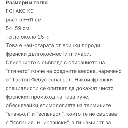
Размери и тегло
FCI АКС КС
ръст 55–61 см
54–59 см
тегло около 25 кг
Това е най-старата от всички породи
френски дългокосмести птичари.
Описанието є съвпада с описанието на
"птичето" гонче на средните векове, наречено
от Гастон Фебус еспаньол. Някои френски
специалисти се опитват да докажат чисто
френския произход на това куче,
обяснявайки етимологията на термините
"епаньол" и "еспаньол", които те не свързват
с "Испания" и "испански", а ги намират за