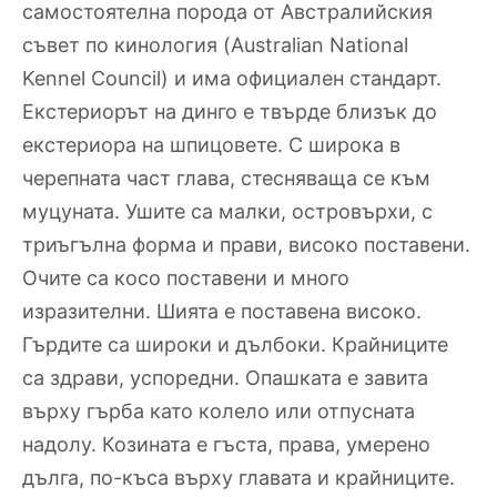
самостоятелна порода от Австралийския
съвет по кинология (Australian National
Kennel Council) и има официален стандарт.
Екстериорът на динго е твърде близък до
екстериора на шпицовете. С широка в
черепната част глава, стесняваща се към
муцуната. Ушите са малки, островърхи, с
триъгълна форма и прави, високо поставени.
Очите са косо поставени и много
изразителни. Шията е поставена високо.
Гърдите са широки и дълбоки. Крайниците
са здрави, успоредни. Опашката е завита
върху гърба като колело или отпусната
надолу. Козината е гъста, права, умерено
дълга, по-къса върху главата и крайниците.