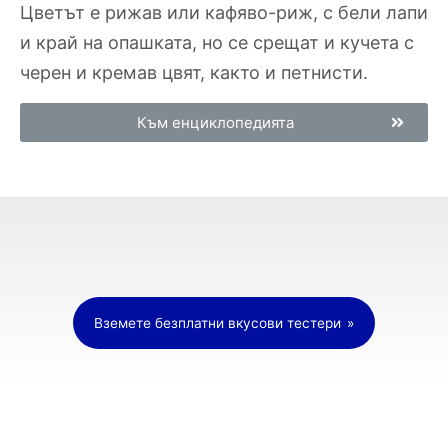
Цветът е рижав или кафяво-риж, с бели лапи
и край на опашката, но се срещат и кучета с
черен и кремав цвят, както и петнисти.
Към енциклопедията
Вземете безплатни вкусови тестери