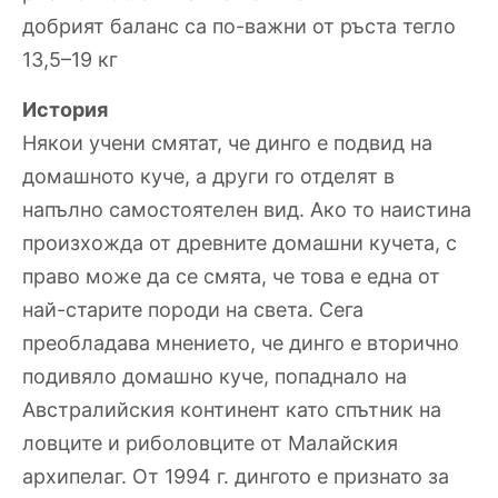
добрият баланс са по-важни от ръста тегло
13,5–19 кг
История
Някои учени смятат, че динго е подвид на
домашното куче, а други го отделят в
напълно самостоятелен вид. Ако то наистина
произхожда от древните домашни кучета, с
право може да се смята, че това е една от
най-старите породи на света. Сега
преобладава мнението, че динго е вторично
подивяло домашно куче, попаднало на
Австралийския континент като спътник на
ловците и риболовците от Малайския
архипелаг. От 1994 г. дингото е признато за