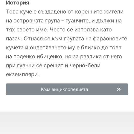
История
Това куче е създадено от коренните жители
на островната група – гуанчите, и дължи на
тях своето име. Често се използва като
пазач. Отнася се към групата на фараоновите
кучета и оцветяването му е близко до това
на поденко ибиценко, но за разлика от него
при гуанчи се срещат и черно-бели
екземпляри.
Към енциклопедията