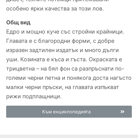
особено ярки качества за този лов.
Общ вид
Едро и мощно куче със стройни крайници.
Главата е с благородни форми, с добре
изразен задтилен издатък и много дълги
уши. Козината е къса и гъста. Окраската е
трицветна – на бял фон са разпръснати по-
големи черни петна и понякога доста нагъсто
малки черни пръски, на главата изпъкват
рижи подплащници.
Към енциклопедията