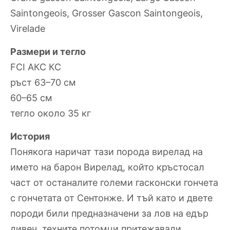
Saintongeois, Grosser Gascon Saintongeois,
Virelade
Размери и тегло
FCI АКС КС
ръст 63–70 см
60–65 см
тегло около 35 кг
История
Понякога наричат тази порода вирелад на
името на барон Вирелад, който кръстосал
част от останалите големи гасконски гончета
с гончетата от Сентонже. И тъй като и двете
породи били предназначени за лов на едър
дивеч, техните потомци притежавали