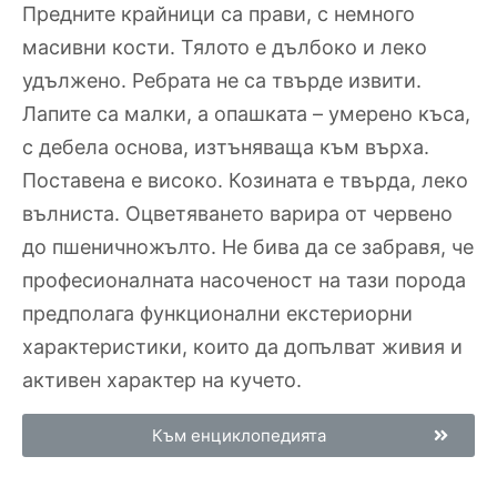
Предните крайници са прави, с немного
масивни кости. Тялото е дълбоко и леко
удължено. Ребрата не са твърде извити.
Лапите са малки, а опашката – умерено къса,
с дебела основа, изтъняваща към върха.
Поставена е високо. Козината е твърда, леко
вълниста. Оцветяването варира от червено
до пшеничножълто. Не бива да се забравя, че
професионалната насоченост на тази порода
предполага функционални екстериорни
характеристики, които да допълват живия и
активен характер на кучето.
Към енциклопедията