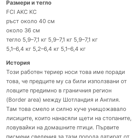
Размери и тегло
FCI AKC KC
ръст около 40 см
около 36 см
тегло 5,9–7,1 кг 5,9–7,1 кг 5,9–7,1 кг
5,1–6,4 кг 5,2–6,4 кг 5,1–6,4 кг
История
Този работен териер носи това име поради
това, че предците му са били използвани от
ловците предимно в граничния регион
(Border area) между Шотландия и Англия.
Там това смело и силно куче унищожавало
лисиците, които нанасяли щети на стопаните,
ловувайки на домашните птици. Първите
писмени сведения за тази порода датират от