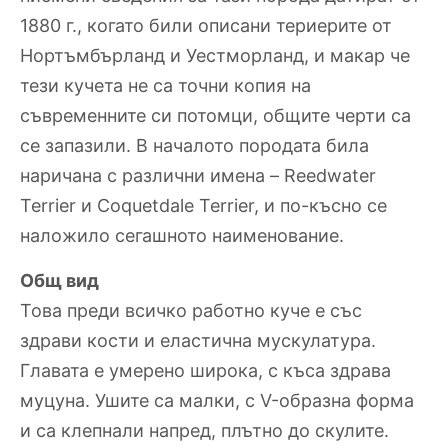
1880 г., когато били описани териерите от
Нортъмбърланд и Уестморланд, и макар че
тези кучета не са точни копия на
съвременните си потомци, общите черти са
се запазили. В началото породата била
наричана с различни имена – Reedwater
Terrier и Coquetdale Terrier, и по-късно се
наложило сегашното наименование.
Общ вид
Това преди всичко работно куче е със
здрави кости и еластична мускулатура.
Главата е умерено широка, с къса здрава
муцуна. Ушите са малки, с V-образна форма
и са клепнали напред, плътно до скулите.