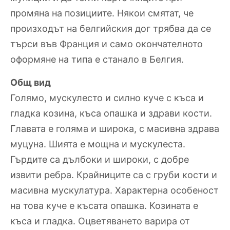
промяна на позициите. Някои смятат, че
произходът на белгийския дог трябва да се
търси във Франция и само окончателното
оформяне на типа е станало в Белгия.
Общ вид
Голямо, мускулесто и силно куче с къса и
гладка козина, къса опашка и здрави кости.
Главата е голяма и широка, с масивна здрава
муцуна. Шията е мощна и мускулеста.
Гърдите са дълбоки и широки, с добре
извити ребра. Крайниците са с груби кости и
масивна мускулатура. Характерна особеност
на това куче е късата опашка. Козината е
къса и гладка. Оцветяването варира от