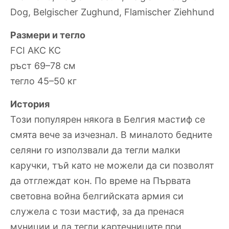
Dog, Belgischer Zughund, Flamischer Ziehhund
Размери и тегло
FCI АКС КС
ръст 69–78 см
тегло 45–50 кг
История
Този популярен някога в Белгия мастиф се
смята вече за изчезнал. В миналото бедните
селяни го използвали да тегли малки
каручки, тъй като не можели да си позволят
да отглеждат кон. По време на Първата
световна война белгийската армия си
служела с този мастиф, за да пренася
муниции и да тегли картечниците при