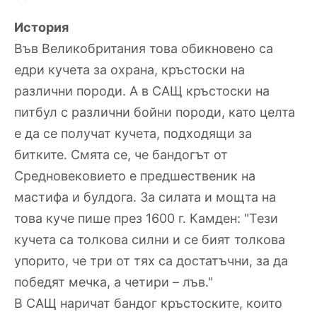
История
Във Великобритания това обикновено са
едри кучета за охрана, кръстоски на
различни породи. А в САЩ кръстоски на
питбул с различни бойни породи, като целта
е да се получат кучета, подходящи за
битките. Смята се, че бандогът от
Средновековието е предшественик на
мастифа и булдога. За силата и мощта на
това куче пише през 1600 г. Камден: "Тези
кучета са толкова силни и се бият толкова
упорито, че три от тях са достатъчни, за да
победят мечка, а четири – лъв."
В САЩ наричат бандог кръстоските, които