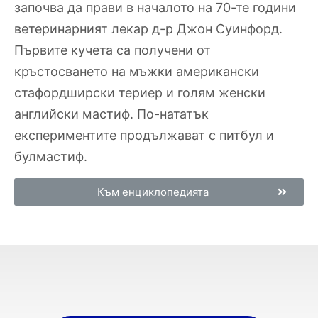
започва да прави в началото на 70-те години
ветеринарният лекар д-р Джон Суинфорд.
Първите кучета са получени от
кръстосването на мъжки американски
стафордширски териер и голям женски
английски мастиф. По-нататък
експериментите продължават с питбул и
булмастиф.
Към енциклопедията