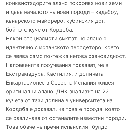
конквистадорите алано покорява нови земи
и дава началото на нови породи – кадебоу,
канарското майореро, кубинския дог,
бойното куче от Кордоба.
Някои специалисти смятат, че алано е
идентично с испанското перодеторо, което
се явява само по-тежка негова разновидност.
Направените проучвания показват, че в
Екстремадура, Кастилия, и долината
Енкартасионес в Северна Испания живеят
оригинални алано. ДНК анализът на 22
кучета от тази долина в университета на
Кордоба е доказал, че това е порода, която
се различава от останалите известни породи.
Това обаче не пречи испанският булдог