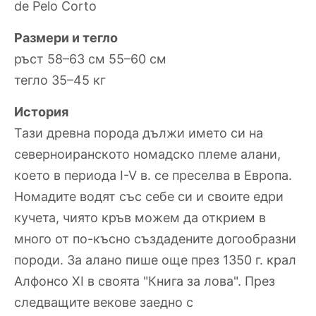
de Pelo Corto
Размери и тегло
ръст 58–63 см 55–60 см
тегло 35–45 кг
История
Тази древна порода дължи името си на
северноиранското номадско племе алани,
което в периода I-V в. се преселва в Европа.
Номадите водят със себе си и своите едри
кучета, чиято кръв можем да открием в
много от по-късно създадените догообразни
породи. За алано пише още през 1350 г. крал
Алфонсо ХI в своята "Книга за лова". През
следващите векове заедно с