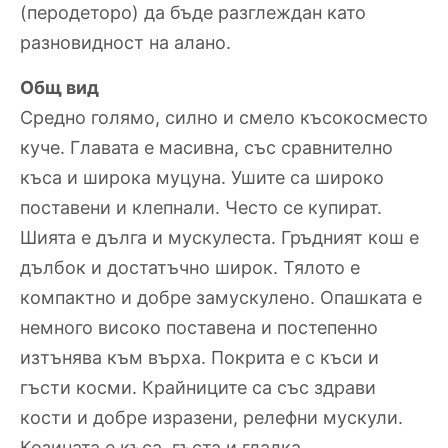
(перодеторо) да бъде разглеждан като
разновидност на алано.
Общ вид
Средно голямо, силно и смело късокосместо
куче. Главата е масивна, със сравнително
къса и широка муцуна. Ушите са широко
поставени и клепнали. Често се купират.
Шията е дълга и мускулеста. Гръдният кош е
дълбок и достатъчно широк. Тялото е
компактно и добре замускулено. Опашката е
немного високо поставена и постепенно
изтънява към върха. Покрита е с къси и
гъсти косми. Крайниците са със здрави
кости и добре изразени, релефни мускули.
Козината е къса, гъста и гладка.